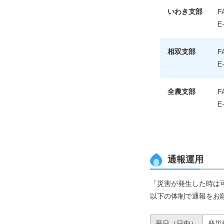
いわき支部
F
E-
相双支部
F
E-
全農支部
F
E-
通報運用
「災害が発生した時は
以下の体制で通報をお
平日（日中）
発災