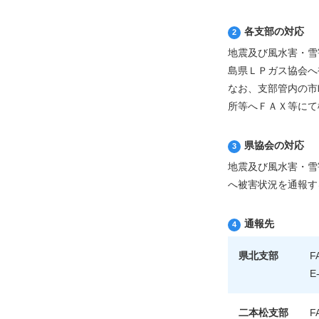
各支部の対応
地震及び風水害・雪
島県ＬＰガス協会へ
なお、支部管内の市
所等へＦＡＸ等にて
県協会の対応
地震及び風水害・雪
へ被害状況を通報す
通報先
県北支部
F
E-
二本松支部
F