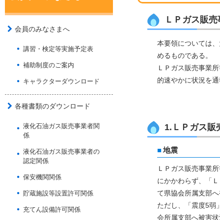
ＬＰガス販売
会員のみなさまへ
本要領については、
講習・検定等実施予定表
めるものである。
補助制度のご案内
ＬＰガス販売事業所
的速やかに状況を通
キャラクターダウンロード
各種書類のダウンロード
液化石油ガス販売事業者関
1.ＬＰガス
係
地震
液化石油ガス販売事業者の
認定関係
ＬＰガス販売事業所
保安機関関係
にかかわらず、「Ｌ
て県協会所属支部へ
貯蔵施設等設置許可関係
ただし、「震度5弱
充てん設備許可関係
会所属支部へ被害状