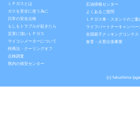
ＬＰガスとは
石油情報センター
ガスを安全に使う為に
よくあるご質問
日常の安全点検
ＬＰガス車・スタンドのご案
もしもトラブルが起きたら
ライフパートナーキャンペー
災害に強いＬＰガス
全国親子クッキングコンテス
マイコンメーターについて
食育・火育出張事業
特商法・クーリングオフ
点検調査
県内の保安センター
(c) fukushima lpga